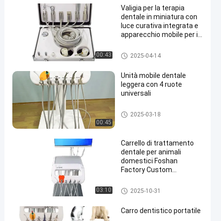
Valigia per la terapia
dentale in miniatura con
luce curativa integrata e
apparecchio mobile per il
trattamento dentale
Carrello dentale mobile
00:43
2025-04-14
Unità mobile dentale
leggera con 4 ruote
universali
Carrello dentale mobile
2025-03-18
00:45
Carrello di trattamento
dentale per animali
domestici Foshan
Factory Custom
Veterinary Dental Trolley
con fotocamera orale
Apparecchiature dentistiche ve
03:10
2025-10-31
terinarie
Carro dentistico portatile