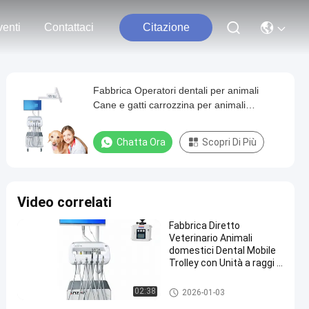
enti
Contattaci
Citazione
Fabbrica Operatori dentali per animali
Cane e gatti carrozzina per animali
domestici
Chatta Ora
Scopri Di Più
Video correlati
Fabbrica Diretto
Veterinario Animali
domestici Dental Mobile
Trolley con Unità a raggi X
Portable Veterinario
Dental Treatment Cart
Apparecchiature dentistiche ve
02:38
2026-01-03
OEM Dental Trolley
terinarie