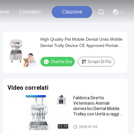
enti
Contattaci
Citazione
High Quality Pet Mobile Dental Units Mobile
Dental Trolly Device CE Approved Portable
Dental Unit
Chatta Ora
Scopri Di Più
Video correlati
Fabbrica Diretto
Veterinario Animali
domestici Dental Mobile
Trolley con Unità a raggi X
Portable Veterinario
Dental Treatment Cart
Apparecchiature dentistiche ve
02:38
2026-01-03
OEM Dental Trolley
terinarie