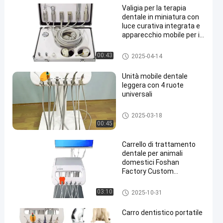
Valigia per la terapia
dentale in miniatura con
luce curativa integrata e
apparecchio mobile per il
trattamento dentale
Carrello dentale mobile
00:43
2025-04-14
Unità mobile dentale
leggera con 4 ruote
universali
Carrello dentale mobile
2025-03-18
00:45
Carrello di trattamento
dentale per animali
domestici Foshan
Factory Custom
Veterinary Dental Trolley
con fotocamera orale
Apparecchiature dentistiche ve
03:10
2025-10-31
terinarie
Carro dentistico portatile