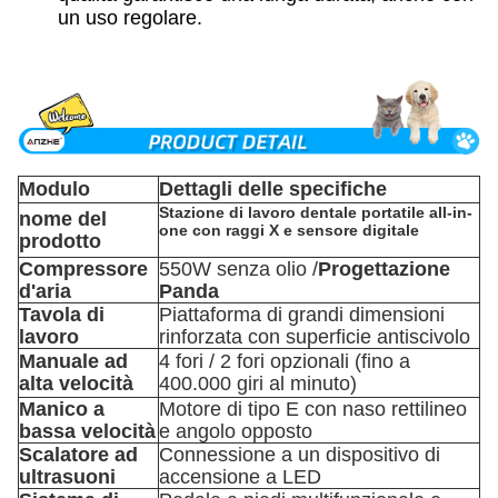
un uso regolare.
Modulo
Dettagli delle specifiche
Stazione di lavoro dentale portatile all-in-
nome del
one con raggi X e sensore digitale
prodotto
Compressore
550W senza olio /
Progettazione
d'aria
Panda
Tavola di
Piattaforma di grandi dimensioni
lavoro
rinforzata con superficie antiscivolo
Manuale ad
4 fori / 2 fori opzionali (fino a
alta velocità
400.000 giri al minuto)
Manico a
Motore di tipo E con naso rettilineo
bassa velocità
e angolo opposto
Scalatore ad
Connessione a un dispositivo di
ultrasuoni
accensione a LED