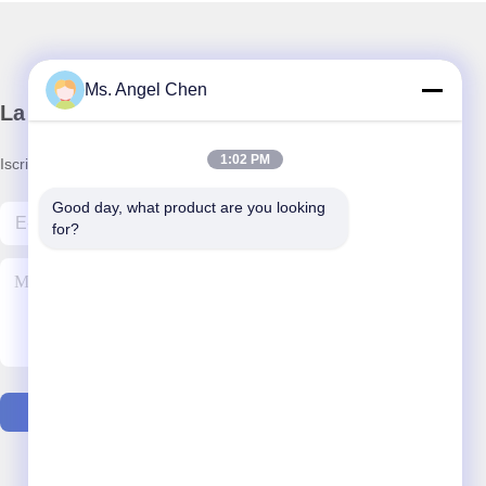
Ms. Angel Chen
La nostra newsletter
1:02 PM
Iscriviti alla nostra newsletter per sconti e altro ancora.
Good day, what product are you looking 
for?
Contattaci