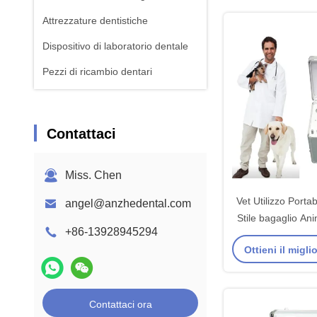
Attrezzature dentistiche
Dispositivo di laboratorio dentale
Pezzi di ricambio dentari
Contattaci
Miss. Chen
Vet Utilizzo Porta
angel@anzhedental.com
Stile bagaglio Ani
+86-13928945294
macchina di tratt
Ottieni il migl
con compresso
Contattaci ora