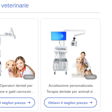
veterinarie
Video
Video
Operatori dentali per
Accettazione personalizzata
ne e gatti carrozzina
Terapia dentale per animali da
nimali domestici
compagnia Carro mobile
il miglior prezzo
Ottieni il miglior prezzo
Ospedale per animali Stazione di
lavoro dentale veterinaria