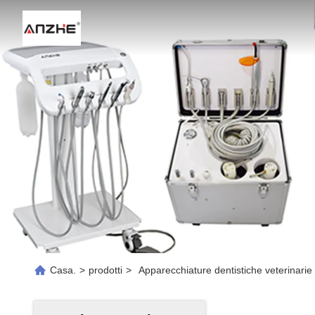
A
Casa.
>
prodotti
>
Apparecchiature dentistiche veterinarie 