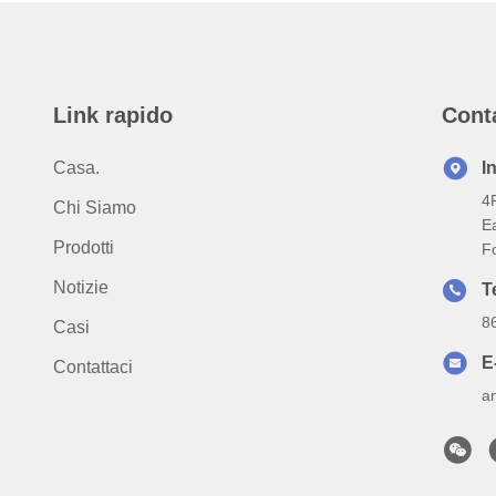
Link rapido
Cont
Casa.
I
4F
Chi Siamo
Ea
Prodotti
F
Notizie
T
8
Casi
E
Contattaci
a