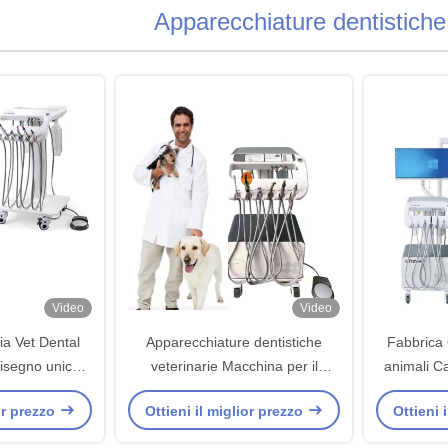
Apparecchiature dentistiche 
Video
Video
ia Vet Dental
Apparecchiature dentistiche
Fabbrica 
isegno unico
veterinarie Macchina per il
animali Ca
erapy Machine
trattamento dei denti degli
per a
ior prezzo
Ottieni il miglior prezzo
Ottieni 
animali da compagnia Muoviti a
volontà Vet utilizza unità di