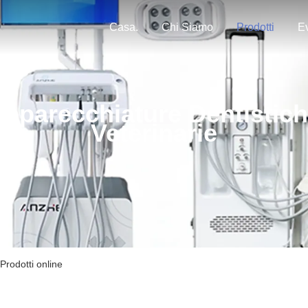
Casa.
Chi Siamo
Prodotti
Ev
pparecchiature Dentistic
Veterinarie
Prodotti online