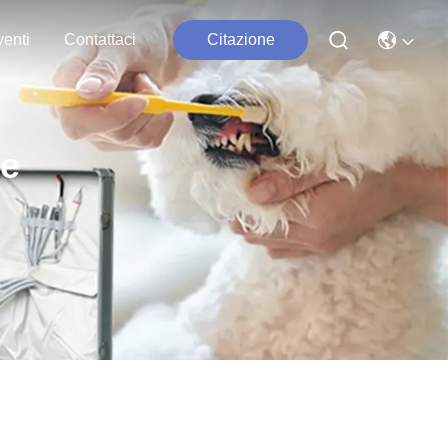
enti
Contattaci
Citazione
he