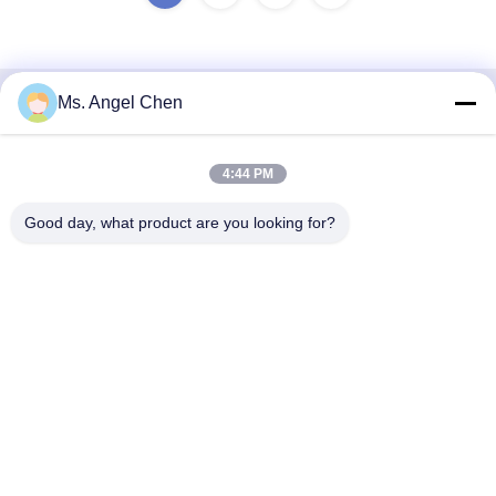
Ms. Angel Chen
Contatto rapido
Indirizzo
4:44 PM
4F Edificio 22, Parco Industriale Shenke (SSIPC), No. 6
Good day, what product are you looking for?
Xingye East Road, Città di Shishan, Distretto di Nanhai, Città
di Foshan, 528000 Guangdong, Repubblica Popolare
Cinese
Telefono
86-139-28945294
E-mail
angel@anzhedental.com