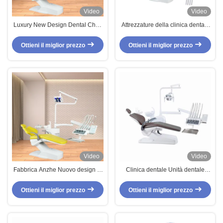
Video
Video
Luxury New Design Dental Chair
Attrezzature della clinica dentale
Unit 220V Silver Color Dental
Luxury Dental Chair Unit Foshan
Operation Chair con funzione di
Factory Custom Accept Soft
Ottieni il miglior prezzo
Ottieni il miglior prezzo
sbiancamento dei denti
Cushion Dental Treatment Chair
Video
Video
Fabbrica Anzhe Nuovo design di
Clinica dentale Unità dentale
sedie dentali con funzione di
completa con sensore LED luce
sbiancamento dei denti
seduta dentale montata in cima
Ottieni il miglior prezzo
Ottieni il miglior prezzo