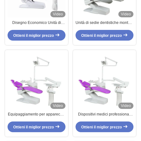
Video
Video
Disegno Economico Unità di
Unità di sedie dentistiche montate
sedie dentali in cuoio in PU con
in cima con funzione di
vassoio di funzionamento
sbiancamento dei denti
Ottieni il miglior prezzo
Ottieni il miglior prezzo
montato in basso
Video
Video
Equipaggiamento per apparecchi
Dispositivi medici professionali
dentali Sedile dentale automatico
attrezzature per il trattamento
Foshan Factory PU Leather
dentale 220V
Ottieni il miglior prezzo
Ottieni il miglior prezzo
Custom Dental Chair Unit