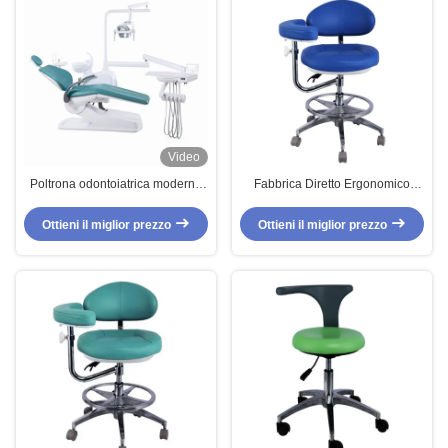
Video
Poltrona odontoiatrica moderna
Fabbrica Diretto Ergonomico
in pelle PU personalizzata
Scavo Dental Sedile medico
approvata CE per unità
regolabile 360° Rotante Scavo
Ottieni il miglior prezzo
Ottieni il miglior prezzo
odontoiatrica integrale della
medico con ruote per laboratorio
fabbrica Foshan
clinico ospedale