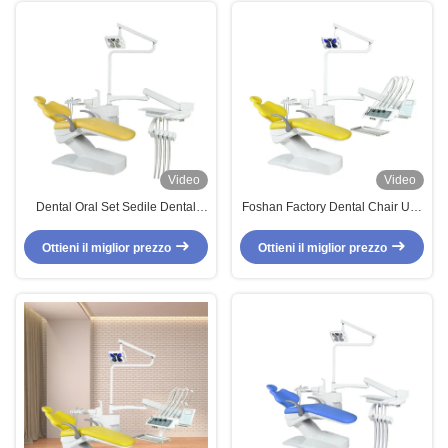
Video
Video
Dental Oral Set Sedile Dental
Foshan Factory Dental Chair Unit
Clinic Con Funzione Sbiancatura
16 Sets One Container con luce
dentale Luce a LED Accepta
di guarigione gratuita e Scaler
Ottieni il miglior prezzo
Ottieni il miglior prezzo
personalizzato Sedile Dental
Dental Top Mounted Dental Unit
Equipment Unità dentale