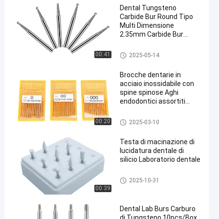
Dental Tungsteno
Carbide Bur Round Tipo
Multi Dimensione
2.35mm Carbide Bur
Dental di alta qualità
lucidatura trapano
Burs dentario
00:41
2025-05-14
Brocche dentarie in
acciaio inossidabile con
spine spinose Aghi
endodontici assortiti
senza maniglia
Burs dentario
00:20
2025-03-10
Testa di macinazione di
lucidatura dentale di
silicio Laboratorio dentale
Burs dentario
2025-10-31
00:39
Dental Lab Burs Carburo
di Tungsteno 10pcs/Box