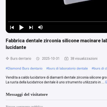
Fabbrica dentale zirconia silicone macinare 
lucidante
Burs dentario
2025-10-31
38 visualizzazioni
#
Diamond Burs dentario
#
burs di laboratorio dentale
#
burs di c
Vendita a caldo lucidatore di diamanti dentale zirconia silicone g
La ruota della lucidatrice dentale è uno strumento utilizzato in ....
G
Messaggi del visitatore
Nessun commento pubblico