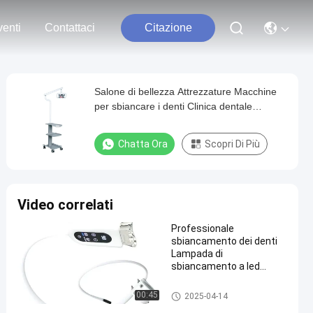
enti
Contattaci
Citazione
Salone di bellezza Attrezzature Macchine
per sbiancare i denti Clinica dentale
Carrello dentale portatile con luce
sbiancante i denti
Chatta Ora
Scopri Di Più
Video correlati
Professionale
sbiancamento dei denti
Lampada di
sbiancamento a led
Sedile dentale montato
Macchina sbiancante dei
Macchina per sbiancare i denti
00:45
2025-04-14
denti