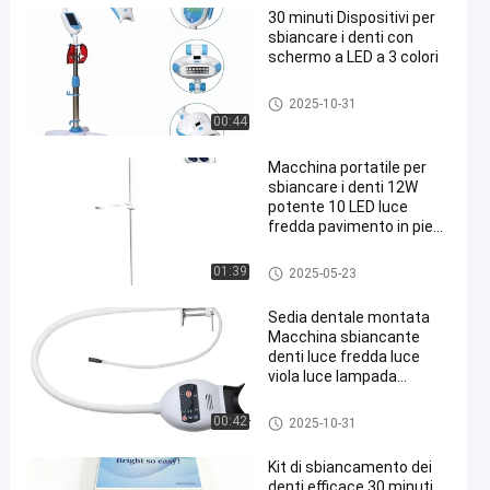
30 minuti Dispositivi per
sbiancare i denti con
schermo a LED a 3 colori
Macchina per sbiancare i denti
2025-10-31
00:44
Macchina portatile per
sbiancare i denti 12W
potente 10 LED luce
fredda pavimento in piedi
lampada mobili unit di
sbiancamento
Macchina per sbiancare i denti
01:39
2025-05-23
Sedia dentale montata
Macchina sbiancante
denti luce fredda luce
viola luce lampada
sbiancante denti
Macchina per sbiancare i denti
00:42
2025-10-31
Kit di sbiancamento dei
denti efficace 30 minuti