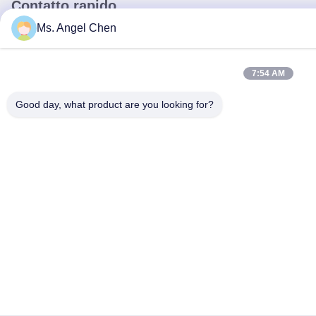
Contatto rapido
Ms. Angel Chen
Indirizzo
4F Edificio 22, Parco Industriale Shenke (SSIPC), No. 6
7:54 AM
Xingye East Road, Città di Shishan, Distretto di Nanhai, Città
di Foshan, 528000 Guangdong, Repubblica Popolare
Good day, what product are you looking for?
Cinese
Telefono
86-139-28945294
E-mail
angel@anzhedental.com
Informativa sulla privacy
|
Mappa del sito
| Cina Buona qualità
Carrello dentale mobile Fornitore. 2024-2026 Foshan Anzhe
Medical Instrument Co., Ltd. Tutti i diritti riservati.