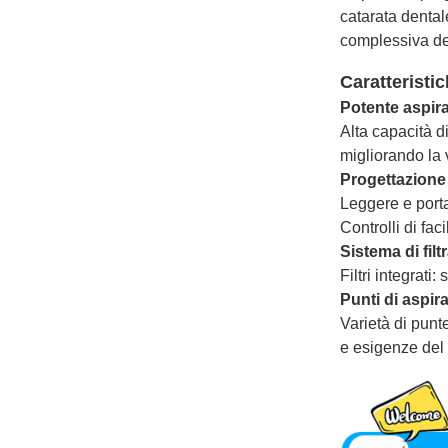
catarata dental
complessiva de
Caratteristic
Potente aspir
Alta capacità d
migliorando la vi
Progettazion
Leggere e porta
Controlli di fac
Sistema di filt
Filtri integrati:
Punti di aspir
Varietà di punt
e esigenze del