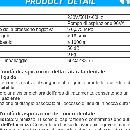
220V/50Hz-60Hz
Pompa di aspirazione 90VA
 della pressione negativa
≥ 0,075 MPa
aggio
≥ 18L/min
batoio
≥ 1000 ml
56 dB
9 kg
l'imballaggio
60*40*32cm
'unità di aspirazione della catarata dentale
 liquido
emente la saliva, il sangue e altri liquidi durante le procedure d
sibilità
re una visione chiara dell'area di trattamento, consentendo un l
l paziente
zione di disagio associata all' eccesso di liquidi in bocca dura
l'unità di aspirazione del muco dentale
iorata:
Minimizza il rischio di aspirazione e contaminazione dur
dell'efficienza:
Consente un flusso di lavoro più agevole mante
to per una vasta gamma di procedure dentali, dalle pulizie di rou