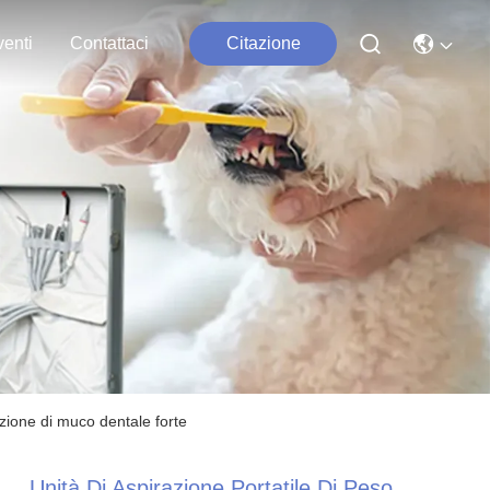
enti
Contattaci
Citazione
azione di muco dentale forte
Unità Di Aspirazione Portatile Di Peso