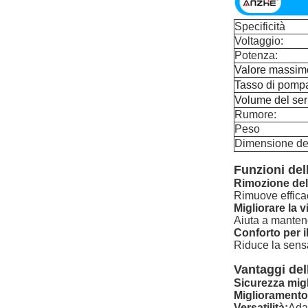
Specificità
Voltaggio:
Potenza:
Valore massimo
Tasso di pomp
Volume del ser
Rumore:
Peso
Dimensione del
Funzioni dell
Rimozione del
Rimuove efficac
Migliorare la vi
Aiuta a mantene
Conforto per i
Riduce la sensa
Vantaggi del
Sicurezza migl
Miglioramento 
Versatilità:
Adat