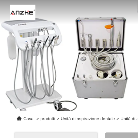
Casa.
>
prodotti
>
Unità di aspirazione dentale
>
Unità di 