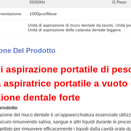
50/60Hz
G.Peso:
imentazione:
1000pcs/mese
Unità di aspirazione di muco dentale da tavolo
, 
Unità po
Unità di aspirazione della catarata dentale leggera
one Del Prodotto
di aspirazione portatile di p
aspiratrice portatile a vuoto 
ione dentale forte
prodotto
razione del muco dentale è un'apparecchiatura essenziale utiliz
 sicuro rimuovendo saliva, sangue e altri liquidi durante le proc
ettato per rimuovere efficacemente i liquidi dalla cavità orale du