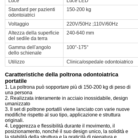
Luce
Luce LED
Standard per pazienti
150-200 kg
odontoiatrici
Voltaggio
220V/50Hz ;110V/60Hz
Altezza della superficie
240-640 mm
del sedile da terra
Gamma dell'angolo
100°-175°
dello schienale
Utilizzo
Clinica/ospedale odontoiatrico
Caratteristiche della poltrona odontoiatrica
portatile
1. La poltrona può sopportare più di 150-200 kg di peso di
una persona
2. Realizzata interamente in acciaio inossidabile, design
umanizzato
3. Il set di poltrone portatili viene lanciato con varie nuove
modifiche rispetto al suo tipo, applicazione e struttura
originali.
4. Leggerezza e flessibilità durante il movimento, il
posizionamento, nonché il suo design unico, la solidità e
la stabilità della struttura e la praticità di piegatura e