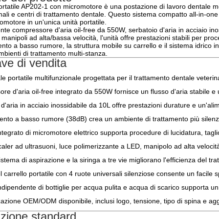
ortatile AP202-1 con micromotore è una postazione di lavoro dentale mob
ali e centri di trattamento dentale. Questo sistema compatto all-in-one
romotore in un'unica unità portatile.
nte compressore d'aria oil-free da 550W, serbatoio d'aria in acciaio ino
manipoli ad alta/bassa velocità, l'unità offre prestazioni stabili per proc
nto a basso rumore, la struttura mobile su carrello e il sistema idrico i
ambienti di trattamento multi-stanza.
ve di vendita
le portatile multifunzionale progettata per il trattamento dentale veterin
ore d'aria oil-free integrato da 550W fornisce un flusso d'aria stabile e
 d'aria in acciaio inossidabile da 10L offre prestazioni durature e un'ali
nto a basso rumore (38dB) crea un ambiente di trattamento più silenzi
integrato di micromotore elettrico supporta procedure di lucidatura, tagli
caler ad ultrasuoni, luce polimerizzante a LED, manipolo ad alta velocit
istema di aspirazione e la siringa a tre vie migliorano l'efficienza del tra
el carrello portatile con 4 ruote universali silenziose consente un facile 
indipendente di bottiglie per acqua pulita e acqua di scarico supporta u
azione OEM/ODM disponibile, inclusi logo, tensione, tipo di spina e ag
zione standard