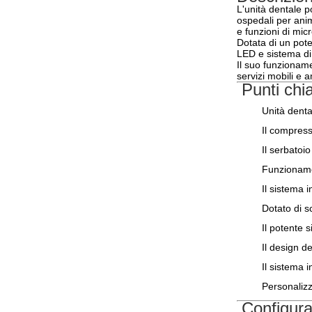
L'unità dentale p
ospedali per anim
e funzioni di mic
Dotata di un pote
LED e sistema di 
Il suo funzioname
servizi mobili e 
Punti chia
Unità denta
Il compress
Il serbatoio
Funzioname
Il sistema 
Dotato di s
Il potente s
Il design d
Il sistema 
Personalizz
Configura