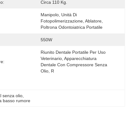
o:
Circa 110 Kg.
Manipolo, Unità Di 
Fotopolimerizzazione, Ablatore, 
Poltrona Odontoiatrica Portatile
550W
Riunito Dentale Portatile Per Uso 
Veterinario, Apparecchiatura 
re:
Dentale Con Compressore Senza 
Olio, R
 senza olio
, 
e a basso rumore