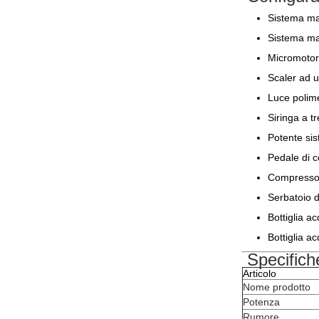
Sistema man
Sistema ma
Micromotore
Scaler ad u
Luce polim
Siringa a tr
Potente sis
Pedale di c
Compressore
Serbatoio d
Bottiglia a
Bottiglia a
Specifich
Articolo
Nome prodotto
Potenza
Rumore