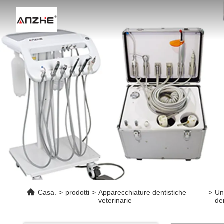
Casa.
>
prodotti
>
Apparecchiature dentistiche
>
Un
veterinarie
de