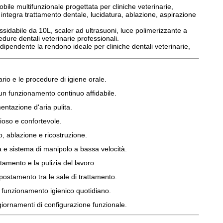
ile multifunzionale progettata per cliniche veterinarie,
 integra trattamento dentale, lucidatura, ablazione, aspirazione
ssidabile da 10L, scaler ad ultrasuoni, luce polimerizzante a
edure dentali veterinarie professionali.
ndipendente la rendono ideale per cliniche dentali veterinarie,
ario e le procedure di igiene orale.
 un funzionamento continuo affidabile.
mentazione d'aria pulita.
oso e confortevole.
o, ablazione e ricostruzione.
à e sistema di manipolo a bassa velocità.
ttamento e la pulizia del lavoro.
spostamento tra le sale di trattamento.
n funzionamento igienico quotidiano.
giornamenti di configurazione funzionale.