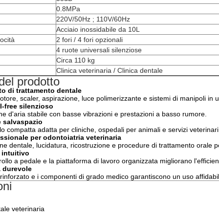
0.8MPa
220V/50Hz ; 110V/60Hz
Acciaio inossidabile da 10L
ocità
2 fori / 4 fori opzionali
4 ruote universali silenziose
Circa 110 kg
Clinica veterinaria / Clinica dentale
del prodotto
to di trattamento dentale
re, scaler, aspirazione, luce polimerizzante e sistemi di manipoli in 
-free silenzioso
e d'aria stabile con basse vibrazioni e prestazioni a basso rumore.
e salvaspazio
lo compatta adatta per cliniche, ospedali per animali e servizi veterinari
ssionale per odontoiatria veterinaria
e dentale, lucidatura, ricostruzione e procedure di trattamento orale p
intuitivo
rollo a pedale e la piattaforma di lavoro organizzata migliorano l'efficien
a durevole
o rinforzato e i componenti di grado medico garantiscono un uso affidabi
oni
tale veterinaria