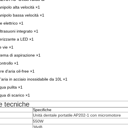
ipolo alta velocità ×1
nipolo bassa velocità ×1
 elettrico ×1
ltrasuoni integrato ×1
erizzante a LED ×1
e vie ×1
tema di aspirazione ×1
ontrollo ×1
 d'aria oil-free ×1
'aria in acciaio inossidabile da 10L ×1
cqua pulita ×1
cqua di scarico ×1
e tecniche
Specifiche
Unità dentale portatile AP202-1 con micromotore
550W
38dB