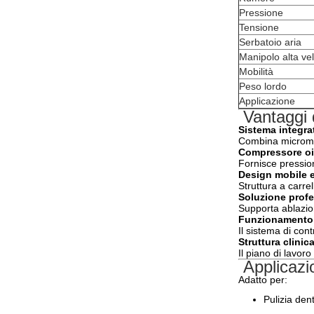
Pressione
Tensione
Serbatoio aria
Manipolo alta vel
Mobilità
Peso lordo
Applicazione
Vantaggi 
Sistema integra
Combina micromoto
Compressore oil
Fornisce pression
Design mobile 
Struttura a carrel
Soluzione profe
Supporta ablazion
Funzionamento 
Il sistema di cont
Struttura clinic
Il piano di lavor
Applicazi
Adatto per:
Pulizia den