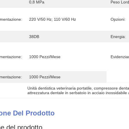
0,8 MPa
Peso Lord
imentazione:
220 V/50 Hz; 110 V/60 Hz
Opzioni:
38DB
Energia:
imentazione:
1000 Pezzi/mese
Evidenzia
imentazione:
1000 Pezzi/mese
Unità dentistica veterinaria portatile
, 
compressore dental
attrezzatura dentale in serbatoio in acciaio inossidabil
one Del Prodotto
e del prodotto