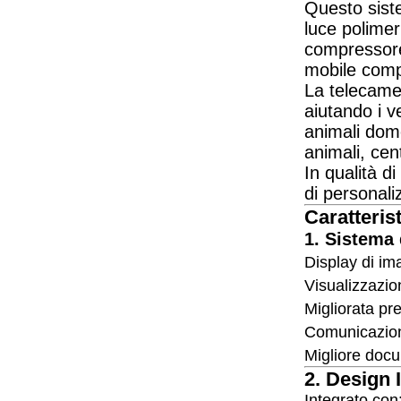
Questo siste
luce polimer
compressore 
mobile comp
La telecamer
aiutando i v
animali dome
animali, cent
In qualità d
di personali
Caratteris
1. Sistema 
Display di im
Visualizzazio
Migliorata pr
Comunicazione
Migliore doc
2. Design 
Integrato con