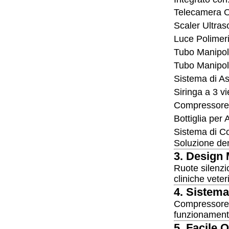
Telecamera 
Scaler Ultras
Luce Polimer
Tubo Manipolo
Tubo Manipol
Sistema di As
Siringa a 3 vi
Compressore 
Bottiglia per 
Sistema di Co
Soluzione den
3. Design 
Ruote silenzi
cliniche veter
4. Sistema
Compressore d
funzionamento
5. Facile O