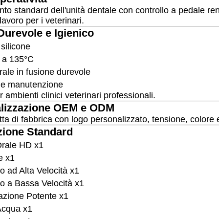
nto standard dell'unità dentale con controllo a pedale ren
 lavoro per i veterinari.
Durevole e Igienico
silicone
e a 135°C
rale in fusione durevole
a e manutenzione
 ambienti clinici veterinari professionali.
alizzazione OEM e ODM
tta di fabbrica con logo personalizzato, tensione, colore e
zione Standard
rale HD x1
e x1
 ad Alta Velocità x1
o a Bassa Velocità x1
azione Potente x1
 Acqua x1