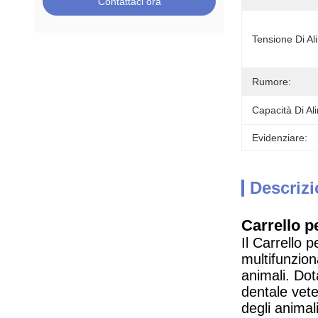
Contattaci ora
Tensione Di Al
Rumore:
Capacità Di Al
Evidenziare:
Descrizi
Carrello p
Il Carrello 
multifunzion
animali. Dot
dentale vete
degli animal