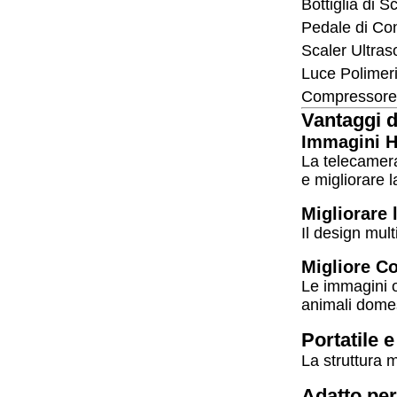
Bottiglia di S
Pedale di Con
Scaler Ultras
Luce Polimer
Compressore 
Vantaggi d
Immagini H
La telecamera
e migliorare 
Migliorare 
Il design mult
Migliore Co
Le immagini or
animali domes
Portatile 
La struttura m
Adatto per