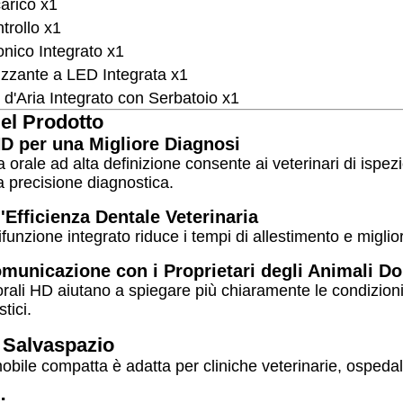
carico x1
trollo x1
onico Integrato x1
izzante a LED Integrata x1
d'Aria Integrato con Serbatoio x1
el Prodotto
D per una Migliore Diagnosi
 orale ad alta definizione consente ai veterinari di ispez
la precisione diagnostica.
l'Efficienza Dentale Veterinaria
ifunzione integrato riduce i tempi di allestimento e miglior
municazione con i Proprietari degli Animali D
ali HD aiutano a spiegare più chiaramente le condizioni de
tici.
e Salvaspazio
obile compatta è adatta per cliniche veterinarie, ospedali
: