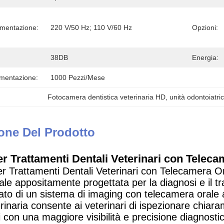
imentazione:
220 V/50 Hz; 110 V/60 Hz
Opzioni:
38DB
Energia:
imentazione:
1000 Pezzi/mese
Fotocamera dentistica veterinaria HD
, 
unità odontoiatri
one Del Prodotto
er Trattamenti Dentali Veterinari con Telec
per Trattamenti Dentali Veterinari con Telecamera O
ale appositamente progettata per la diagnosi e il t
ato di un sistema di imaging con telecamera orale 
rinaria consente ai veterinari di ispezionare chiaram
i con una maggiore visibilità e precisione diagnosti