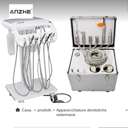
Casa.
>
prodotti
>
Apparecchiature dentistiche
>
veterinarie