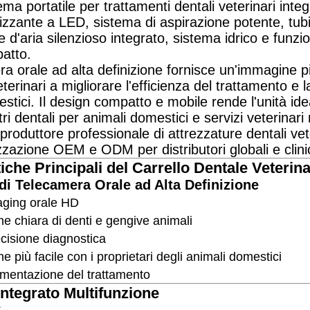
ma portatile per trattamenti dentali veterinari inte
izzante a LED, sistema di aspirazione potente, tubi
d'aria silenzioso integrato, sistema idrico e funz
atto.
a orale ad alta definizione fornisce un'immagine pi
eterinari a migliorare l'efficienza del trattamento e 
stici. Il design compatto e mobile rende l'unità idea
ri dentali per animali domestici e servizi veterinari 
i produttore professionale di attrezzature dentali 
zzazione OEM e ODM per distributori globali e clini
tiche Principali del Carrello Dentale Veterin
di Telecamera Orale ad Alta Definizione
aging orale HD
ne chiara di denti e gengive animali
ecisione diagnostica
 più facile con i proprietari degli animali domestici
umentazione del trattamento
Integrato Multifunzione
: