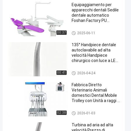
Equipaggiamento per
apparecchi dentali Sedile
dentale automatico
Foshan Factory PU
Leather Custom Dental
Chair Unit
unità dentaria della sedia
00:37
2025-06-11
135° Handpiece dentale
autoclavabile ad alta
velocità Handpiece
chirurgico con luce a LED
e accoppiatore a 2 o 4 fori
Handpiece dentario
00:41
2026-04-24
Fabbrica Diretto
Veterinario Animali
domestici Dental Mobile
Trolley con Unità a raggi X
Portable Veterinario
Dental Treatment Cart
Apparecchiature dentistiche ve
02:38
2026-01-03
OEM Dental Trolley
terinarie
Turbina ad aria ad alta
velocità Prezzo di