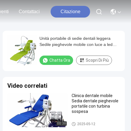
enti
Contattaci
Citazione
Unità portabile di sedie dentali leggera
Sedile pieghevole mobile con luce a led
Lavoro con unità di turbina portatile
Chatta Ora
Scopri Di Più
Video correlati
Clinica dentale mobile
Sedia dentale pieghevole
portatile con turbina
sospesa
unità dentaria della sedia
00:38
2025-05-12