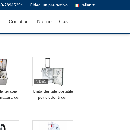
39-28945294
Chiedi un preventivo
Italian
Contattaci
Notizie
Casi
 la terapia
Unità dentale portatile
iniatura con
per studenti con
 integrata e
compressore d'aria 6L
obile per il
o dentale