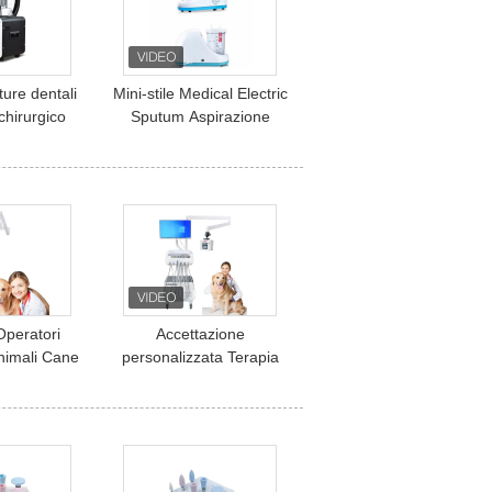
ure dentali
Mini-stile Medical Electric
chirurgico
Sputum Aspirazione
aspirazione
dentale Portatile
tà dentale
Macchina di Aspirazione
tile
di Flegma
Operatori
Accettazione
animali Cane
personalizzata Terapia
rozzina per
dentale per animali da
omestici
compagnia Carro mobile
Ospedale per animali
Stazione di lavoro
dentale veterinaria