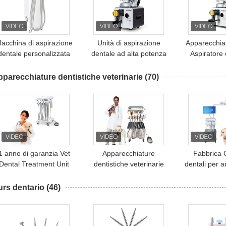
acchina di aspirazione
Unità di aspirazione
Apparecchiat
dentale personalizzata
dentale ad alta potenza
Aspiratore 
con ejetore di saliva
di 750W separata da aria
Sistema di 
Unità di aspirazione
e acqua
Clinica Uni
parecchiature dentistiche veterinarie
(70)
dentale a forte potenza
porta
1 anno di garanzia Vet
Apparecchiature
Fabbrica 
Dental Treatment Unit
dentistiche veterinarie
dentali per 
Disegno unico Mobile
Macchina per il
e gatti car
ental Therapy Machine
trattamento dei denti
animali d
rs dentario
(46)
degli animali da
compagnia Muoviti a
volontà Vet utilizza unità