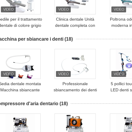
edile per il trattamento
Clinica dentale Unità
Poltrona od
dentale di colore grigio
dentale completa con
moderna in
nità di strumenti mobili
sensore LED luce seduta
personalizza
Confezione sedile
dentale montata in cima
CE per
cchina per sbiancare i denti
(18)
dentale con ricordi
odontoiatric
della fabbr
Sedia dentale montata
Professionale
5 pollici t
Macchina sbiancante
sbiancamento dei denti
LED denti 
denti luce fredda luce
Lampada di
macchina lu
viola luce lampada
sbiancamento a led
colori denti
mpressore d'aria dentario
(18)
sbiancante denti
Sedile dentale montato
lamp
Macchina sbiancante dei
denti