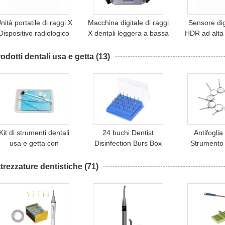
nità portatile di raggi X
Macchina digitale di raggi
Sensore di
Dispositivo radiologico
X dentali leggera a bassa
HDR ad alta 
entale senza fili Pistola
radiazione Macchina
USB Sensore
di raggi X Peso leggero
portatile di raggi X dentali
ragg
odotti dentali usa e getta
(13)
acchinario radiologico
dentale mobile
Kit di strumenti dentali
24 buchi Dentist
Antifoglia
usa e getta con
Disinfection Burs Box
Strumento
ecchio/tweezer/sonda/bib//tray
Diverso colore Diamante
Piano In
buon prezzo kit dental
Burs Holder Plastico
inossidabile Ri
trezzature dentistiche
(71)
Dental Burs Holder
Specchio or
autocal