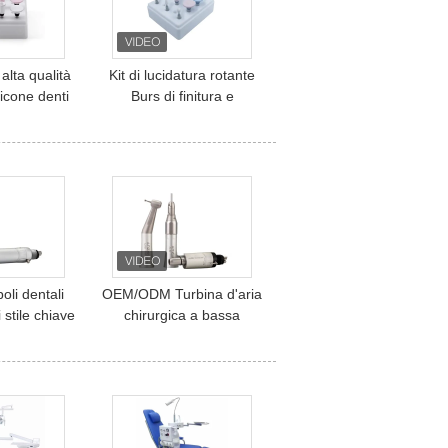
alta qualità
Kit di lucidatura rotante
licone denti
Burs di finitura e
per contra
lucidatura laboratorio
andpiece
dentale Kit di lucidatura
lda kit di
in silicone dentale
a dentale
oli dentali
OEM/ODM Turbina d'aria
 stile chiave
chirurgica a bassa
 dentale a
velocità angolo opposto
ocità con
ngolo