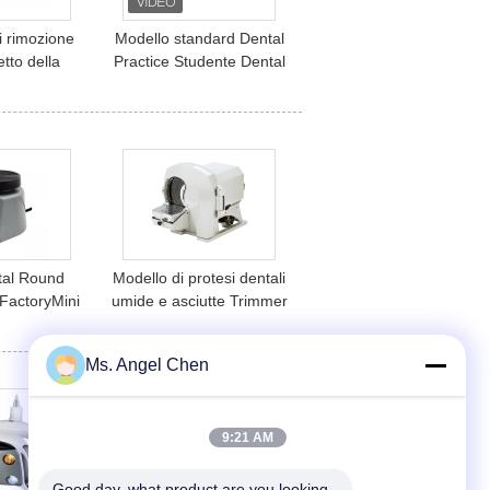
i rimozione
Modello standard Dental
etto della
Practice Studente Dental
trumenti di
Tipodonti dentali in
 di manubri
resina acrilica con
tifunzione
Articulatore DP
al Round
Modello di protesi dentali
FactoryMini
umide e asciutte Trimmer
 Laboratory
Gipsone Finishing Dental
ator
Plaster Model Dressing
Ms. Angel Chen
Machine
9:21 AM
Good day, what product are you looking 