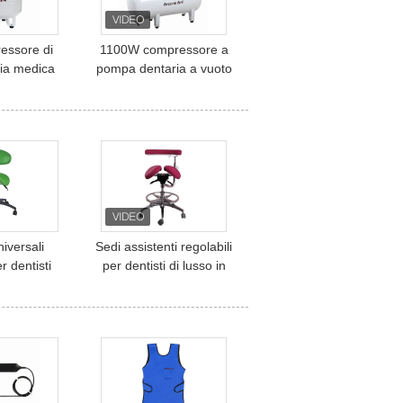
essore di
1100W compressore a
ia medica
pompa dentaria a vuoto
pressore
60L a basso rumore
e senza olio
OEM/ODM compressore
e dentali
dental a doppio aria
niversali
Sedi assistenti regolabili
r dentisti
per dentisti di lusso in
rde Base
cuoio in microfibra
Sedia per
isti