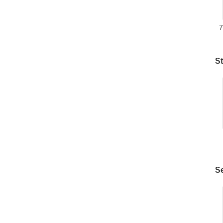
7
St
i
Se