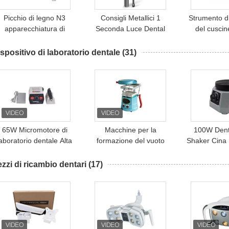
Picchio di legno N3
Consigli Metallici 1
Strumento d
apparecchiatura di
Seconda Luce Dental
del cuscin
pulizia dei denti a LED
Cure Wireless Potenza
cartuccia S
Scaler dentale ad
Forte LED Dental Curing
riparazione
spositivo di laboratorio dentale
(31)
ultrasuoni con 6 punte
Light
dentali mul
65W Micromotore di
Macchine per la
100W Dent
laboratorio dentale Alta
formazione del vuoto
Shaker Cina 
potenza Velocità 35000
dentale di laboratorio
Size Dental
((R/Min) Forte 204
Fomer Mini Size
Vibr
zzi di ricambio dentari
(17)
Micromotore dentale