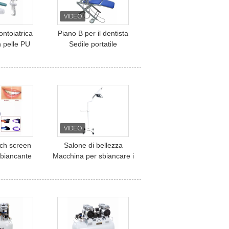
ontoiatrica
Piano B per il dentista
 pelle PU
Sedile portatile
ta approvata
pieghevole leggero
 unità
Sedile portatile con
a integrale
turbina dentale
ica Foshan
ouch screen
Salone di bellezza
sbiancante
Macchina per sbiancare i
ce fredda 3
denti per uso
 sbiancante
professionale 12W
ada
Sbiancamento dei denti
luce