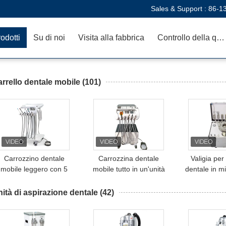
Sales & Support :
86-1
odotti
Su di noi
Visita alla fabbrica
Controllo della qualità
rrello dentale mobile
(101)
Carrozzino dentale
Carrozzina dentale
Valigia per
mobile leggero con 5
mobile tutto in un'unità
dentale in m
ruote universali
dentale mobile con
luce curativa
compressore
apparecchio m
ità di aspirazione dentale
(42)
trattament