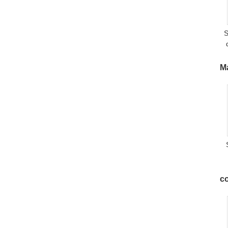
S
U
Ma
co