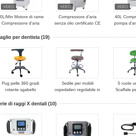
0L/Min Motore di rame
Compressore d'aria
40L Compr
Compressore d'aria
senza olio certificato CE
pompa d'ar
silenzioso medico 32L
Clinica dentale
850W Com
Compressore dentale
Compressore d'aria
d'aria dental
aglio per dentista
(19)
uso per una sedia
dentale 32L con
per 2 sedi
dentale
asciugatrice
Pug pelle 360 gradi
Sedile per mobili
5 ruote u
rotante sgabello
ospedalieri regolabile in
Scaffale pe
nfermiere peso leggero
altezza, in pelle in micro
Colore ve
sgabello assistente
fibre, di forma rotonda,
metallica 
rie di raggi X dentali
(10)
dentista
sgabello per dentisti
dent