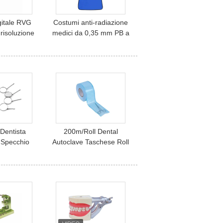
gitale RVG
Costumi anti-radiazione
risoluzione
medici da 0,35 mm PB a
 dentario a
piombo Color blu Dental
i X
X-Ray Lead Apron
 Dentista
200m/Roll Dental
 Specchio
Autoclave Taschese Roll
 acciaio
Medical Steam
flettori orali
Sterilization Reel Packing
ale dentale
vabile