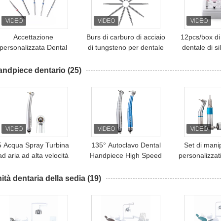
di trattamento dentale
degli animali da
compagnia con
compressore
Accettazione
Burs di carburo di acciaio
12pcs/box di 
personalizzata Dental
di tungsteno per dentale
dentale di si
Diamond Burs FG Kit di
a bassa velocità
lucidatura 
ucidatura chirurgica dei
handpiece chirurgica
angolo h
andpiece dentario
(25)
denti
lucidatura Bur
vendita ca
lucidatur
5 Acqua Spray Turbina
135° Autoclavo Dental
Set di manip
ad aria ad alta velocità
Handpiece High Speed
personalizzati
senza ombra luce LED
LED Light Dental
per turbina
Dental handpiece
Handpiece
bassa vel
ità dentaria della sedia
(19)
contra